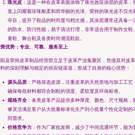
珠光皮
：这是一种在皮革表面涂饰了珠光效应涂层的皮革，
觉上闪耀着珍珠般柔和而华丽的光泽。荣炜的珠光皮不仅光
夺目，提升了鞋品的时尚度与档次感，其涂层通常还具备一
的防水、防污性能，易于清洁打理，非常适合用于制作女鞋
童鞋、舞台鞋及各类时尚潮流鞋款。
经营优势：专业、可靠、服务至上
平阳县荣炜皮革制品经营部立足于皮革产业集聚区，凭借其对皮
材料的深刻理解与稳定的供应链渠道，形成了自身的核心优势：
源头品质
：严格筛选皮源，注重皮革的天然质地与加工工艺
确保每批材料都符合制鞋的强度、柔软度及环保标准。
规格齐全
：各类皮革产品提供多种厚度、颜色、尺寸规格，
够灵活满足客户从大批量标准化生产到小批量个性化定制的
同需求。
价格竞争力
：作为厂家批发商，减少了中间流通环节，能为