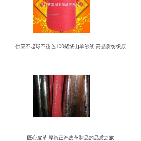
供应不起球不褪色100貂绒山羊纱线 高品质纺织原
料，世界工厂网独家优选
匠心皮革 厚街正鸿皮革制品的品质之旅