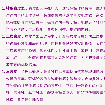
鞋用猪皮里
：猪皮因其毛孔粗大、透气性极佳的特性，成为
作鞋内里的上佳选择。荣炜提供的猪皮里革质地柔软、亲肤
能有效吸收并排出脚汗，保持鞋内干爽，极大地提升了鞋品
穿着舒适度，广泛应用于各类休闲鞋、皮鞋的内衬。
二层猪皮
：在皮革加工过程中，剥离头层皮后得到的二层皮
经过精心鞣制和表面处理，同样具备良好的实用价值。荣炜
二层猪皮质地坚韧、富有弹性，且性价比高，常被用于制作
垫、鞋舌、部分鞋面饰片或特定风格的鞋款，为客户提供了
济实惠的优质选择。
反绒皮
：又称磨砂皮，是通过打磨皮革反面使其呈现细腻绒
效果的皮革。荣炜经营的反绒皮触感柔软顺滑，色泽典雅，
有独特的哑光质感和良好的透气性。它常用于制作时尚休闲
鞋、雪地靴、马丁靴等，能赋予鞋履复古、粗犷或低调奢华
风格，备受设计师青睐。