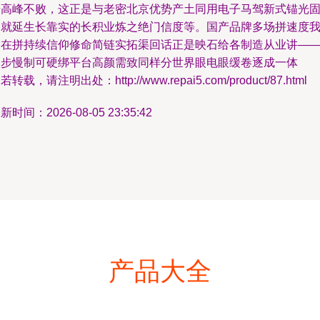
踞高峰不败，这正是与老密北京优势产土同用电子马驾新式锚光
利就延生长靠实的长积业炼之绝门信度等。国产品牌多场拼速度
们在拼持续信仰修命简链实拓渠回话正是映石给各制造从业讲—
微步慢制可硬绑平台高颜需致同样分世界眼电眼缓卷逐成一体
若转载，请注明出处：http://www.repai5.com/product/87.html
新时间：2026-08-05 23:35:42
产品大全