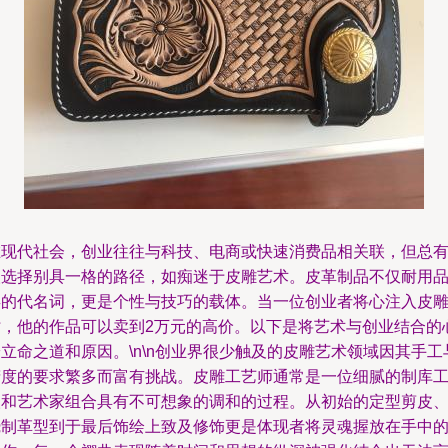
在现代社会，创业往往与科技、电商或快速消费品相关联，但总
人选择别具一格的路径，如痴迷于皮雕艺术。皮革制品不仅耐用
类的代名词，更是个性与技巧的载体。当一位创业者将心注入皮
时，他的作品可以卖到2万元的高价。以下是将艺术与创业结合的
立命之道和原因。\n\n创业界很少触及的皮雕艺术领域因其手工
精度的要求繁多而富有挑战。皮雕工艺师通常是一位细腻的制库
人和艺术家组合具有不可想象的调和的过程。从初始的定型剪皮
烧制革型到于最后饰绘上致及修饰更是体现者将灵魂握放在手中