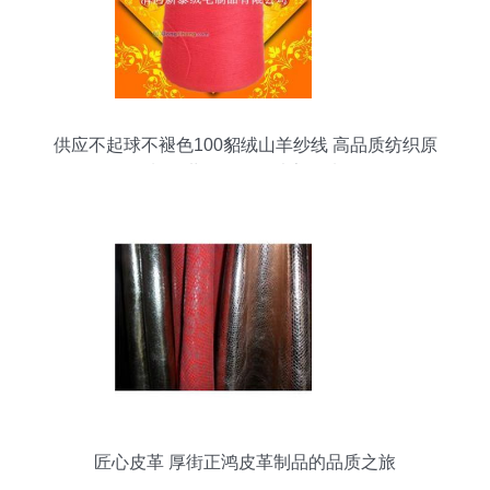
供应不起球不褪色100貂绒山羊纱线 高品质纺织原
料，世界工厂网独家优选
匠心皮革 厚街正鸿皮革制品的品质之旅