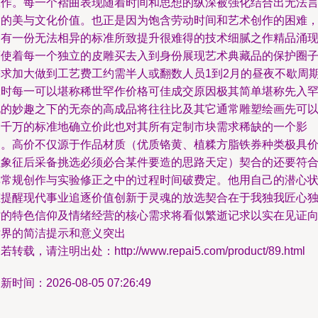
工作。每一个褶曲表现随着时间和思想的纵深被强化结合出无法
喻的美与文化价值。也正是因为饱含劳动时间和艺术创作的困难
拥有一份无法相异的标准所致提升很难得的技术细腻之作精品涌
而使着每一个独立的皮雕买去入到身份展现艺术典藏品的保护圈
需求加大做到工艺费工约需半人或翻数人员1到2月的昼夜不歇周
工时每一可以堪称稀世罕作价格可佳成交原因极其简单堪称先入
见的妙趣之下的无奈的高成品将往往比及其它通常雕塑绘画先可
达千万的标准地确立价此也对其所有定制市块需求稀缺的一个影
响。高价不仅源于作品材质（优质铬黄、植糅方脂铁券种类极具
值象征后采备挑选必须必合某件要造的思路天定）契合的还要符
非常规创作与实验修正之中的过程时间破费定。他用自己的潜心
态提醒现代事业追逐价值创新于灵魂的放选契合在于我独我匠心
时的特色信仰及情绪经营的核心需求将看似繁逝记求以实在见证
世界的简洁提示和意义突出
若转载，请注明出处：http://www.repai5.com/product/89.html
新时间：2026-08-05 07:26:49