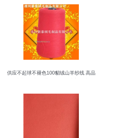
供应不起球不褪色100貂绒山羊纱线 高品
质纺织原料，世界工厂网独家优选