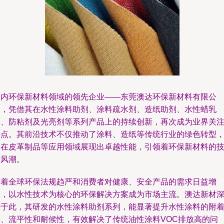
国内环保新材料领域的领先企业——东莞澳达环保新材料有限公
司，凭借其在水性涂料助剂、涂料疏水剂、造纸助剂、水性蜡乳
液、防粘剂及光亮剂等系列产品上的持续创新，再次成为业界关
焦点。其前沿技术不仅推动了涂料、造纸等传统行业的绿色转型
更在皮革制品等应用领域展现出卓越性能，引领着环保新材料的
术风潮。
随着全球环保法规趋严和消费者对健康、安全产品的需求日益增
长，以水性技术为核心的环保解决方案成为市场主流。澳达新材
耕于此，其研发的水性涂料助剂系列，能显著提升水性涂料的附
力、流平性和耐候性，有效解决了传统油性涂料VOC排放高的问