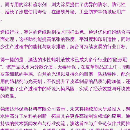
题。而专用的涂料疏水剂，则为涂层提供了优异的防水、防污性
能，延长了涂层使用寿命，在建筑外墙、工业防护等领域应用广
泛。
在造纸行业，澳达的造纸助剂技术同样出色。通过优化纤维结合
表面处理，这些助剂能提高纸张的强度、平滑度和印刷适性，同
减少生产过程中的能耗与废水排放，契合可持续发展的行业目标
值得一提的是，澳达的水性蜡乳液技术已成为多个行业的“隐形冠
军”。该产品以水为分散介质，无毒环保，在皮革制品加工中，能
予皮革细腻的手感、自然的光泽以及持久的耐磨、防粘特性。配
专用的防粘剂与光亮剂，不仅提升了皮革制品的品质与附加值，
大幅降低了生产过程中的环境污染风险，实现了经济效益与环境
益的双赢。
东莞澳达环保新材料有限公司表示，未来将继续加大研发投入，
焦水性高分子材料的创新，拓展其在更多高端制造领域的应用。
过持续的技术新闻发布与行业交流，澳达旨在与产业链伙伴共同