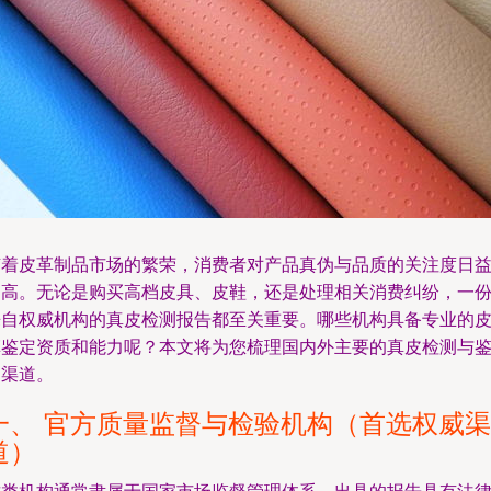
随着皮革制品市场的繁荣，消费者对产品真伪与品质的关注度日
提高。无论是购买高档皮具、皮鞋，还是处理相关消费纠纷，一
来自权威机构的真皮检测报告都至关重要。哪些机构具备专业的
革鉴定资质和能力呢？本文将为您梳理国内外主要的真皮检测与
定渠道。
一、 官方质量监督与检验机构（首选权威渠
道）