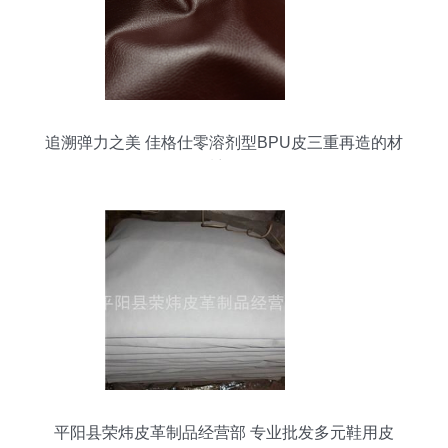
追溯弹力之美 佳格仕零溶剂型BPU皮三重再造的材
质想象
平阳县荣炜皮革制品经营部 专业批发多元鞋用皮