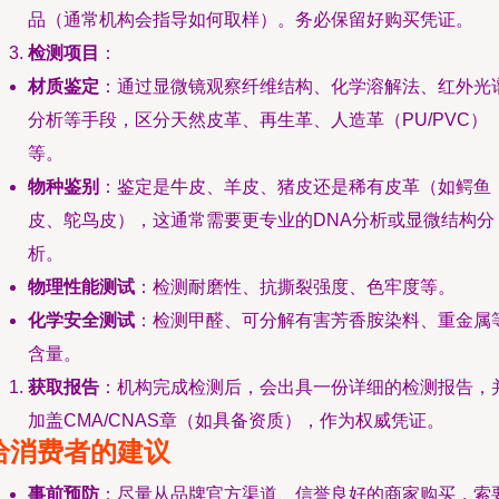
品（通常机构会指导如何取样）。务必保留好购买凭证。
检测项目
：
材质鉴定
：通过显微镜观察纤维结构、化学溶解法、红外光
分析等手段，区分天然皮革、再生革、人造革（PU/PVC）
等。
物种鉴别
：鉴定是牛皮、羊皮、猪皮还是稀有皮革（如鳄鱼
皮、鸵鸟皮），这通常需要更专业的DNA分析或显微结构分
析。
物理性能测试
：检测耐磨性、抗撕裂强度、色牢度等。
化学安全测试
：检测甲醛、可分解有害芳香胺染料、重金属
含量。
获取报告
：机构完成检测后，会出具一份详细的检测报告，
加盖CMA/CNAS章（如具备资质），作为权威凭证。
给消费者的建议
事前预防
：尽量从品牌官方渠道、信誉良好的商家购买，索