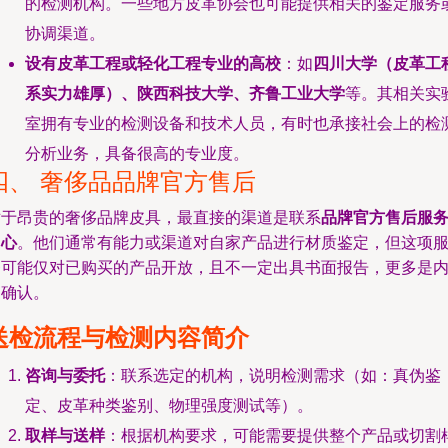
的检测机构。一些地方皮革协会也可能提供相关的鉴定服务
协调渠道。
设有皮革工程或轻化工程专业的高校
：如
四川大学（皮革工
系实力雄厚）、陕西科技大学、齐鲁工业大学
等。其相关实
室拥有专业的检测设备和技术人员，有时也承接社会上的检
分析业务，具备很高的专业度。
四、 奢侈品品牌官方售后
对于昂贵的奢侈品牌皮具，最直接的渠道是联系
品牌官方售后服
中心
。他们通常有能力或渠道对自家产品进行材质鉴定，但这项
务可能仅对已购买的产品开放，且不一定出具书面报告，更多是
部确认。
送检流程与检测内容简介
咨询与委托
：联系选定的机构，说明检测需求（如：真伪鉴
定、皮革种类鉴别、物理强度测试等）。
取样与送样
：根据机构要求，可能需要提供整个产品或切割