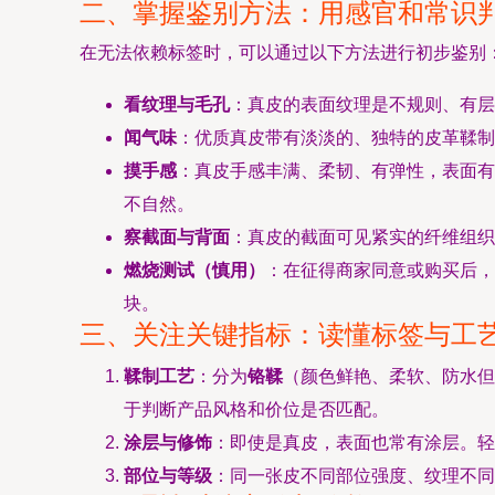
二、掌握鉴别方法：用感官和常识
在无法依赖标签时，可以通过以下方法进行初步鉴别
看纹理与毛孔
：真皮的表面纹理是不规则、有
闻气味
：优质真皮带有淡淡的、独特的皮革鞣制
摸手感
：真皮手感丰满、柔韧、有弹性，表面有
不自然。
察截面与背面
：真皮的截面可见紧实的纤维组织
燃烧测试（慎用）
：在征得商家同意或购买后，
块。
三、关注关键指标：读懂标签与工
鞣制工艺
：分为
铬鞣
（颜色鲜艳、柔软、防水但
于判断产品风格和价位是否匹配。
涂层与修饰
：即使是真皮，表面也常有涂层。轻
部位与等级
：同一张皮不同部位强度、纹理不同