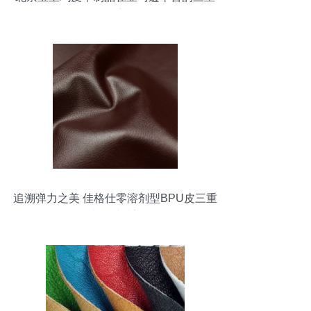
战略突围
追溯弹力之美 佳格仕零溶剂型BPU皮三重
再造的材质想象