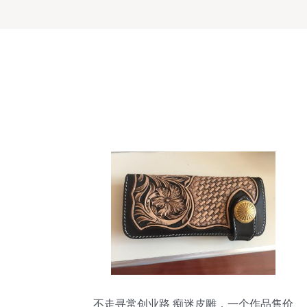
不走寻常创业路 痴迷皮雕，一个作品售价