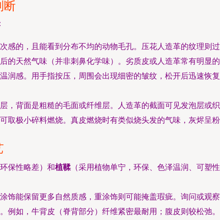
判断
：
层次感的，且能看到分布不均的动物毛孔。压花人造革的纹理则过
后的天然气味（并非刺鼻化学味）。劣质皮或人造革常有明显的
温润感。用手指按压，周围会出现细密的皱纹，松开后迅速恢复
层，背面是粗糙的毛面或纤维层。人造革的截面可见发泡层或织
可取极小碎料燃烧。真皮燃烧时有类似烧头发的气味，灰烬呈粉
艺
环保性略差）和
植鞣
（采用植物单宁，环保、色泽温润、可塑性
涂饰能保留更多自然质感，重涂饰则可能掩盖瑕疵。询问或观察
。例如，牛背皮（脊背部分）纤维紧密最耐用；腹皮则较松弛。