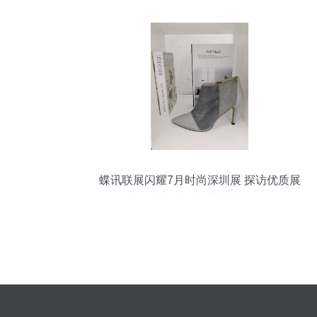
蝶讯联展闪耀7月时尚深圳展 探访优质展
商佛山市南海立莎皮革制品厂