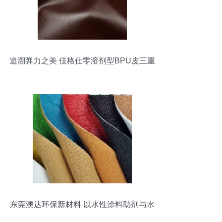
追溯弹力之美 佳格仕零溶剂型BPU皮三重
再造的材质想象
东莞澳达环保新材料 以水性涂料助剂与水
性蜡乳液技术赋能绿色产业升级